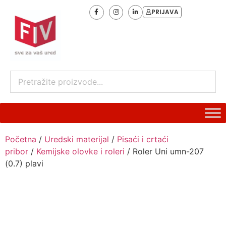
PRIJAVA
Početna
/
Uredski materijal
/
Pisaći i crtaći
pribor
/
Kemijske olovke i roleri
/ Roler Uni umn-207
(0.7) plavi