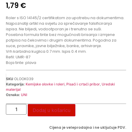
1,79
€
Roler s ISO 14145/2 certifikatom za upotrebu na dokumentima.
Najpoznatiji artikl na svijetu za sprečavanje falsificiranja
ispisa. Ne blijedi, vodootporan je i trenutno se suši.
Posebna formula tinte bez mogućnosti brisanja i izmjene
potpisa na čekovima i drugim dokumentima. Pogodna za
suce, pravnike, javne bilježnike, banke, arhiviranje.
Vrh karbidna kuglica 0.7 mm. Ispis 0.4 mm.
Refil: UMR-87
Boja tinte: plava
SKU
OLOOK039
Kategorija:
Kemijske olovke i roleri
,
Pisaći i crtaći pribor
,
Uredski
materijal
Oznaka:
UNI
Dodaj u košaricu
Cijena je veleprodajna i ne uključuje PDV.