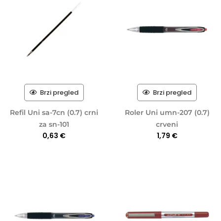
Brzi pregled
Brzi pregled
Refil Uni sa-7cn (0.7) crni
Roler Uni umn-207 (0.7)
za sn-101
crveni
0,63
€
1,79
€