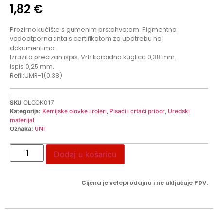
1,82
€
Prozirno kućište s gumenim prstohvatom. Pigmentna
vodootporna tinta s certifikatom za upotrebu na
dokumentima.
Izrazito precizan ispis. Vrh karbidna kuglica 0,38 mm.
Ispis 0,25 mm.
Refil:UMR-1(0.38)
SKU
OLOOK017
Kategorija:
Kemijske olovke i roleri
,
Pisaći i crtaći pribor
,
Uredski
materijal
Oznaka:
UNI
Dodaj u košaricu
Cijena je veleprodajna i ne uključuje PDV.