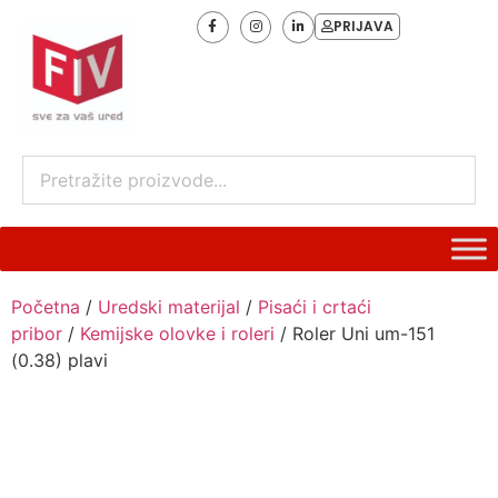
PRIJAVA
Početna
/
Uredski materijal
/
Pisaći i crtaći
pribor
/
Kemijske olovke i roleri
/ Roler Uni um-151
(0.38) plavi