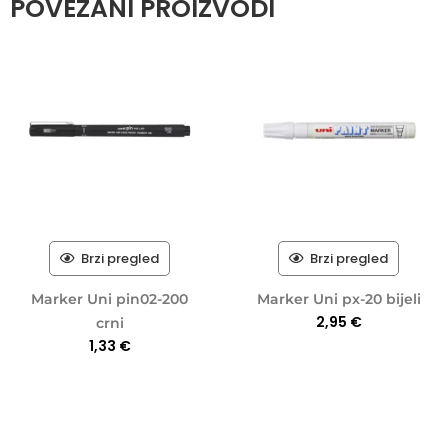
POVEZANI PROIZVODI
Brzi pregled
Brzi pregled
Marker Uni pin02-200
Marker Uni px-20 bijeli
2,95
€
crni
1,33
€