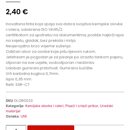
2,40
€
Inovativna tinta koja spaja sva dobra svojstva kemijske olovke
i rolera, odobrena ISO 14145/2
certifikatom za upotrebu na dokumentima, postiže najbrži ispis
na svijetu, gladak, bez prekida i mrlja.
Nevjerojatno brzo vrijeme sušenja.
Odličan izbor za osobe koje pišu lijevom rukom.
Jetstream je pogodan je za pisanje po izrazito tankom papiru,
otporan na sve uvjete, vodootporan i neizbrisiv.
Udoban gumirani prstohvat. Gumirano kućište.
Vrh karbidna kuglica 0,7mm.
Ispis 0,35 mm.
Refil: SXR-C7
SKU
OLORO023
Kategorija:
Kemijske olovke i roleri
,
Pisaći i crtaći pribor
,
Uredski
materijal
Oznaka:
UNI