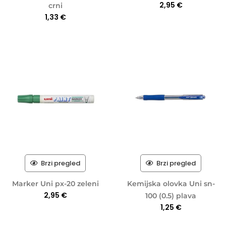
2,95
€
crni
1,33
€
Brzi pregled
Brzi pregled
Marker Uni px-20 zeleni
Kemijska olovka Uni sn-
2,95
€
100 (0.5) plava
1,25
€