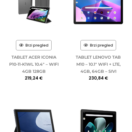
Brzi pregled
Brzi pregled
TABLET ACER ICONIA
TABLET LENOVO TAB
P10-11-K1WL 10.4″ – WIFI
M10 – 10.1″ WIFI + LTE,
4GB 128GB
4GB, 64GB – SIVI
219,24
€
230,84
€