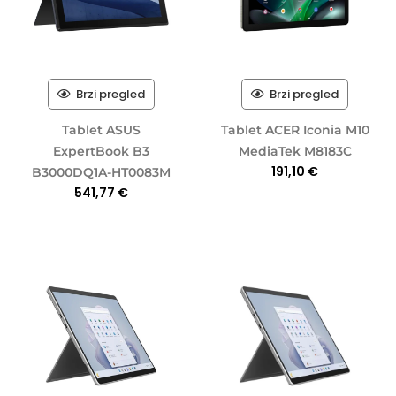
Brzi pregled
Brzi pregled
Tablet ASUS
Tablet ACER Iconia M10
ExpertBook B3
MediaTek M8183C
191,10
€
B3000DQ1A-HT0083M
541,77
€