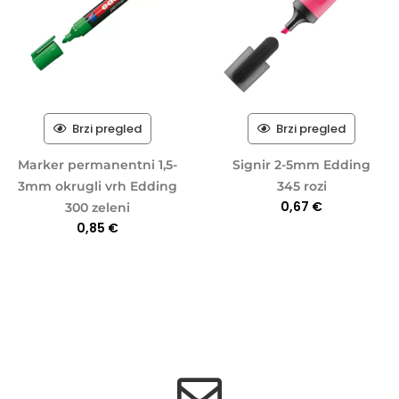
Brzi pregled
Brzi pregled
Marker permanentni 1,5-
Signir 2-5mm Edding
3mm okrugli vrh Edding
345 rozi
0,67
€
300 zeleni
0,85
€