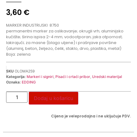
3,60
€
MARKER INDUSTRIJSKI
8750
permanentni marker za oslikavanje; okrugli vrh; aluminijsko
kućište; širina ispisa 2-4 mm; vodootporan; jaka otpornost;
lakirajući; za masne (blago uljene) i prašnjave površine
(aluminij, beton, željezo, čelik, staklo, drvo, plastika, metal)
Boja: zelena
SKU
OLOMA259
Kategorija:
Markeri i signiri
,
Pisaći i crtaći pribor
,
Uredski materijal
Oznaka:
EDDING
Dodaj u košaricu
Cijena je veleprodajna i ne uključuje PDV.