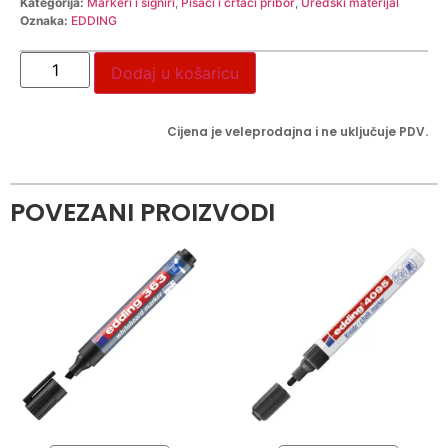
Kategorija:
Markeri i signiri
,
Pisaći i crtaći pribor
,
Uredski materijal
Oznaka:
EDDING
Dodaj u košaricu
Cijena je veleprodajna i ne uključuje PDV.
POVEZANI PROIZVODI