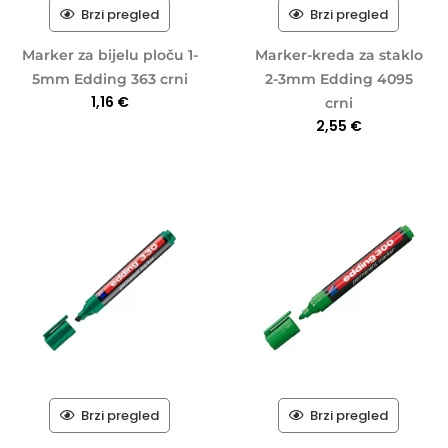
Brzi pregled
Brzi pregled
Marker za bijelu ploču 1-
Marker-kreda za staklo
5mm Edding 363 crni
2-3mm Edding 4095
1,16
€
crni
2,55
€
Brzi pregled
Brzi pregled