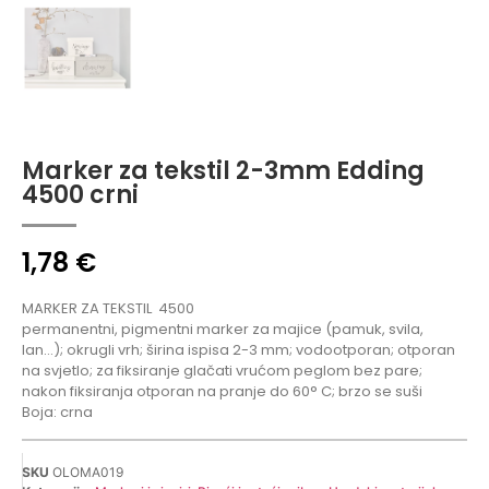
Marker za tekstil 2-3mm Edding
4500 crni
1,78
€
MARKER ZA TEKSTIL
4500
permanentni, pigmentni marker za majice (pamuk, svila,
lan…); okrugli vrh; širina ispisa 2-3 mm; vodootporan; otporan
na svjetlo; za fiksiranje glačati vrućom peglom bez pare;
nakon fiksiranja otporan na pranje do 60° C; brzo se suši
Boja: crna
SKU
OLOMA019