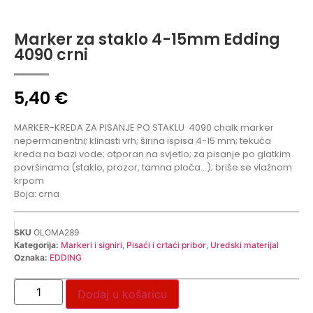
Marker za staklo 4-15mm Edding
4090 crni
5,40
€
MARKER-KREDA ZA PISANJE PO STAKLU
4090 chalk marker
nepermanentni; klinasti vrh; širina ispisa 4-15 mm; tekuća
kreda na bazi vode; otporan na svjetlo; za pisanje po glatkim
površinama (staklo, prozor, tamna ploča…); briše se vlažnom
krpom
Boja: crna
SKU
OLOMA289
Kategorija:
Markeri i signiri
,
Pisaći i crtaći pribor
,
Uredski materijal
Oznaka:
EDDING
Dodaj u košaricu