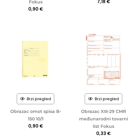
7,18
€
Fokus
0,90
€
Brzi pregled
Brzi pregled
Obrazac omot spisa B-
Obrazac XIII-29 CMR
150 10/1
međunarodni tovarni
0,90
€
list Fokus
0,33
€