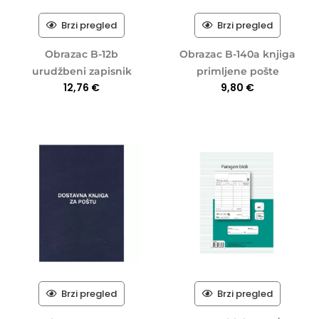
Brzi pregled
Brzi pregled
Obrazac B-12b
Obrazac B-140a knjiga
urudžbeni zapisnik
primljene pošte
12,76
€
9,80
€
Brzi pregled
Brzi pregled