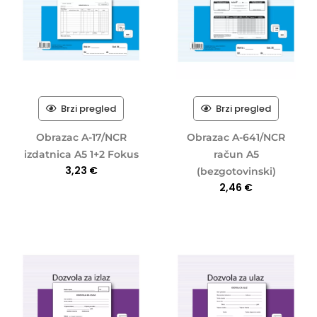
Brzi pregled
Brzi pregled
Obrazac A-17/NCR
Obrazac A-641/NCR
izdatnica A5 1+2 Fokus
račun A5
3,23
€
(bezgotovinski)
2,46
€