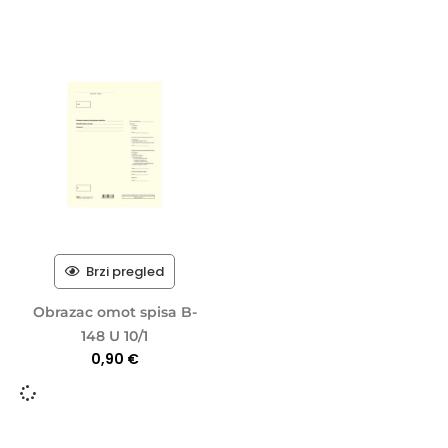
Brzi pregled
Obrazac omot spisa B-
148 U 10/1
0,90
€