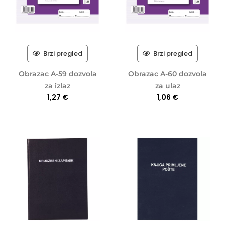
Brzi pregled
Brzi pregled
Obrazac A-59 dozvola
Obrazac A-60 dozvola
za izlaz
za ulaz
1,27
€
1,06
€