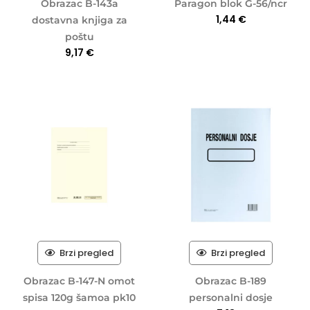
Obrazac B-143a
Paragon blok G-56/ncr
1,44
€
dostavna knjiga za
poštu
9,17
€
Brzi pregled
Brzi pregled
Obrazac B-147-N omot
Obrazac B-189
spisa 120g šamoa pk10
personalni dosje