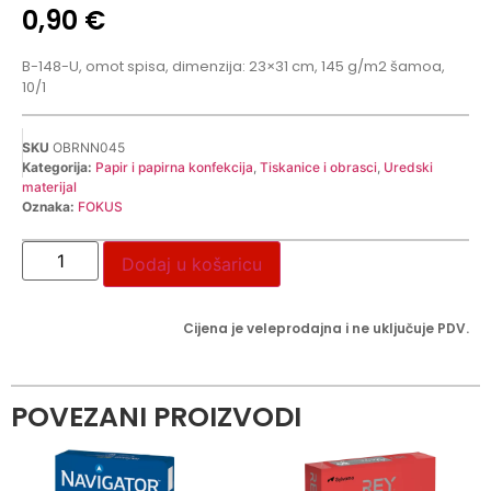
0,90
€
B-148-U, omot spisa, dimenzija: 23×31 cm, 145 g/m2 šamoa,
10/1
SKU
OBRNN045
Kategorija:
Papir i papirna konfekcija
,
Tiskanice i obrasci
,
Uredski
materijal
Oznaka:
FOKUS
Dodaj u košaricu
Cijena je veleprodajna i ne uključuje PDV.
POVEZANI PROIZVODI