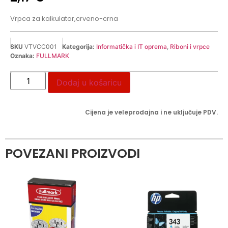
Vrpca za kalkulator,crveno-crna
SKU
VTVCC001
Kategorija:
Informatička i IT oprema
,
Riboni i vrpce
Oznaka:
FULLMARK
Dodaj u košaricu
Cijena je veleprodajna i ne uključuje PDV.
POVEZANI PROIZVODI