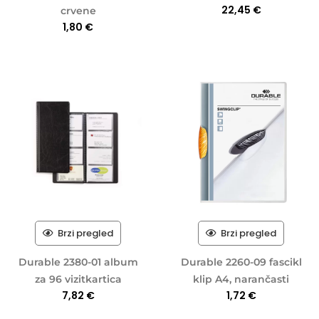
22,45
€
crvene
1,80
€
Brzi pregled
Brzi pregled
Durable 2380-01 album
Durable 2260-09 fascikl
za 96 vizitkartica
klip A4, narančasti
7,82
€
1,72
€