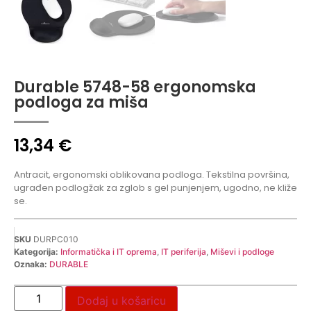
Durable 5748-58 ergonomska
podloga za miša
13,34
€
Antracit, ergonomski oblikovana podloga. Tekstilna površina,
ugrađen podlogžak za zglob s gel punjenjem, ugodno, ne kliže
se.
SKU
DURPC010
Kategorija:
Informatička i IT oprema
,
IT periferija
,
Miševi i podloge
Oznaka:
DURABLE
Dodaj u košaricu