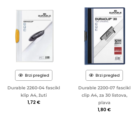
Brzi pregled
Brzi pregled
Durable 2260-04 fascikl
Durable 2200-07 fascikl
klip A4, žuti
clip A4, za 30 listova,
1,72
€
plava
1,80
€