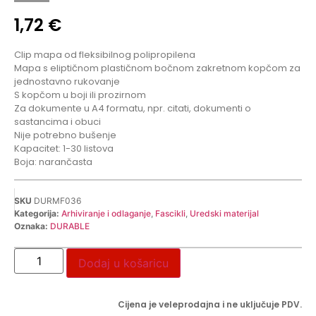
1,72
€
Clip mapa od fleksibilnog polipropilena
Mapa s eliptičnom plastičnom bočnom zakretnom kopčom za
jednostavno rukovanje
S kopčom u boji ili prozirnom
Za dokumente u A4 formatu, npr. citati, dokumenti o
sastancima i obuci
Nije potrebno bušenje
Kapacitet: 1-30 listova
Boja: narančasta
SKU
DURMF036
Kategorija:
Arhiviranje i odlaganje
,
Fascikli
,
Uredski materijal
Oznaka:
DURABLE
Dodaj u košaricu
Cijena je veleprodajna i ne uključuje PDV.