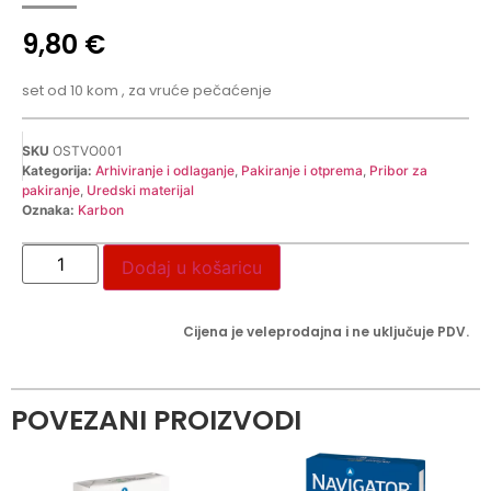
9,80
€
set od 10 kom , za vruće pečaćenje
SKU
OSTVO001
Kategorija:
Arhiviranje i odlaganje
,
Pakiranje i otprema
,
Pribor za
pakiranje
,
Uredski materijal
Oznaka:
Karbon
Dodaj u košaricu
Cijena je veleprodajna i ne uključuje PDV.
POVEZANI PROIZVODI