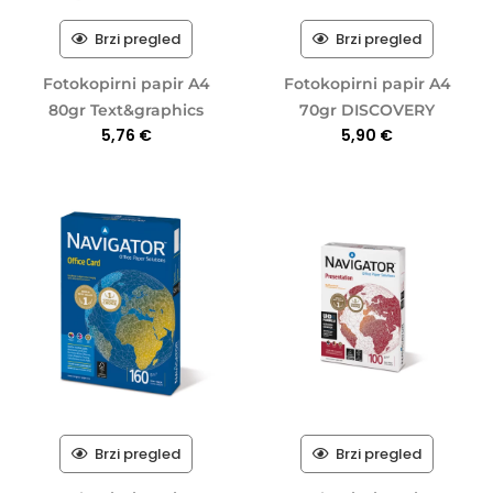
Brzi pregled
Brzi pregled
Fotokopirni papir A4
Fotokopirni papir A4
80gr Text&graphics
70gr DISCOVERY
5,76
€
5,90
€
Brzi pregled
Brzi pregled