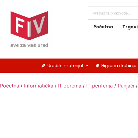
Početna
Trgov
Uredski materijal
Higijena i kuhinja
Početna
/
Informatička i IT oprema
/
IT periferija
/
Punjači
/