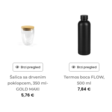
Brzi pregled
Brzi pregled
Šalica sa drvenim
Termos boca FLOW,
poklopcem, 350 ml-
500 ml
7,84
€
GOLD MAXI
5,76
€