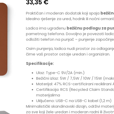
33,35
€
Praktičan i moderan dodatak koji spaja
bežičn
Idealno rješenje za ured, hodnik ili noćni ormarić
Ladica ima ugrađenu
bežičnu podlogu za pu
pametnog telefona. Dovoljno je povezati lad
odložiti telefon na punjač – punjenje započinj
Osim punjenja, ladica nudi prostor za odlaganje
čime vaš prostor ostaje uredan i organiziran.
Specifikacije:
Ulaz: Type-C 9V/2A (min.)
Bežični izlaz: 5W / 7,5W / 10W / 15W (maks
Materijal: 47% RCS-certificirani reciklirani 
Certifikacija: RCS (Recycled Claim Standa
materijalima
Uključeno: USB-C na USB-C kabel (1,2 m)
Minimalistički skandinavski dizajn, održivi mate
za sve koji žele uredan i moderan radni ili životn