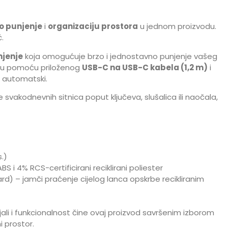
o punjenje
i
organizaciju prostora
u jednom proizvodu.
.
njenje
koja omogućuje brzo i jednostavno punjenje vašeg
icu pomoću priloženog
USB-C na USB-C kabela (1,2 m)
i
e automatski.
 svakodnevnih sitnica poput ključeva, slušalica ili naočala,
.)
ABS i 4% RCS-certificirani reciklirani poliester
rd) – jamči praćenje cijelog lanca opskrbe recikliranim
rijali i funkcionalnost čine ovaj proizvod savršenim izborom
i prostor.