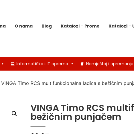
ina
O nama
Blog
Katalozi – Promo
Katalozi – 
Informatička i IT oprema
Namještaj i opremanje
 VINGA Timo RCS multifunkcionalna ladica s bežičnim pun
VINGA Timo RCS multif
bežičnim punjačem