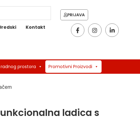
PRIJAVA
Uredski
Kontakt
 radnog prostora
Promotivni Proizvodi
jačem
unkcionalna ladica s