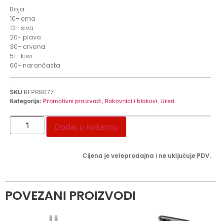
Boja:
10- crna
12- siva
20- plava
30- crvena
51- kiwi
60- narančasta
SKU
REPRR077
Kategorija:
Promotivni proizvodi
,
Rokovnici i blokovi
,
Ured
Dodaj u košaricu
Cijena je veleprodajna i ne uključuje PDV.
POVEZANI PROIZVODI