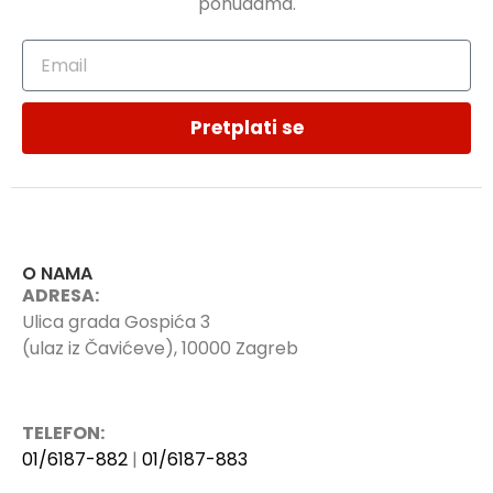
ponudama.
Pretplati se
O NAMA
ADRESA:
Ulica grada Gospića 3
(ulaz iz Čavićeve), 10000 Zagreb
TELEFON:
01/6187-882
|
01/6187-883