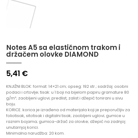
Notes A5 sa elastičnom trakom i
držačem olovke DIAMOND
5,41
€
KNJIŽNI BLOK: format: 14×21 cm; opseg: 192 str.; sadržaj: osobni
podaci i crtovlje; tisak: u 1 boji na bijelom papiru gramature 80
g/m²; zaobljeni uglovi; predlist, zalist i džepić tonirani u sivu
boju.
KORICE: korica je izrađena od materijala koji je preporučljiv za
foliotisak, sitotisak i digitalni tisak; zaobljeni uglovi; gumice u
raznim bojama; gumica-držač za olovke; džepić na zadnjoj
unutarnjoj korici.
Minimalna narudžba: 20 kom.