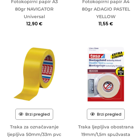
Fotokopirni papir A3
Fotokopirni papir A4
80gr NAVIGATOR
80gr ADAGIO PASTEL
Universal
YELLOW
12,90
€
11,55
€
Brzi pregled
Brzi pregled
Traka za označavanje
Traka ljepljiva obostrana
ljepljiva 50mm/33m pvc
19mm/1,5m spužvasta