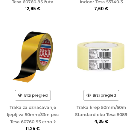
Tesa 60760-95 žuta
Indoor Tesa 55740-3
12,95
€
7,60
€
Brzi pregled
Brzi pregled
Traka za označavanje
Traka krep 50mm/50m
ljepljiva 50mm/33m pvc
Standard eko Tesa 5089
4,35
€
Tesa 60760-93 crno-ž
11,25
€