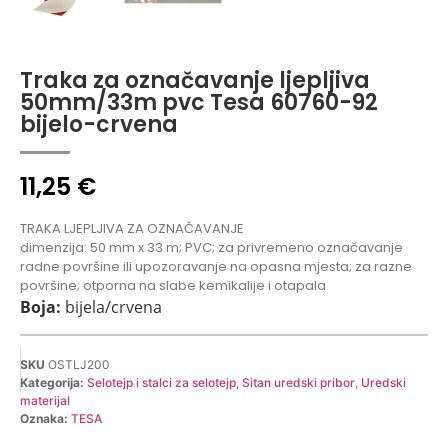
Traka za označavanje ljepljiva
50mm/33m pvc Tesa 60760-92
bijelo-crvena
11,25
€
TRAKA LJEPLJIVA ZA OZNAČAVANJE
dimenzija: 50 mm x 33 m; PVC; za privremeno označavanje
radne površine ili upozoravanje na opasna mjesta; za razne
površine; otporna na slabe kemikalije i otapala
Boja:
bijela/crvena
SKU
OSTLJ200
Kategorija:
Selotejp i stalci za selotejp
,
Sitan uredski pribor
,
Uredski
materijal
Oznaka:
TESA