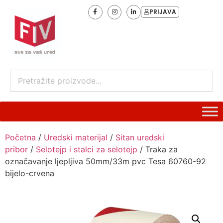
PRIJAVA
Početna
/
Uredski materijal
/
Sitan uredski
pribor
/
Selotejp i stalci za selotejp
/ Traka za
označavanje ljepljiva 50mm/33m pvc Tesa 60760-92
bijelo-crvena