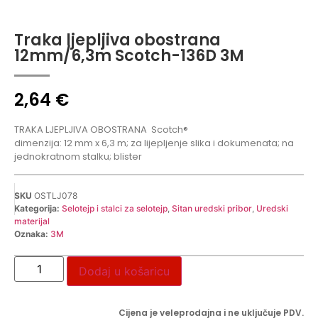
Traka ljepljiva obostrana
12mm/6,3m Scotch-136D 3M
2,64
€
TRAKA LJEPLJIVA OBOSTRANA
Scotch®
dimenzija: 12 mm x 6,3 m; za lijepljenje slika i dokumenata; na
jednokratnom stalku; blister
SKU
OSTLJ078
Kategorija:
Selotejp i stalci za selotejp
,
Sitan uredski pribor
,
Uredski
materijal
Oznaka:
3M
Dodaj u košaricu
Cijena je veleprodajna i ne uključuje PDV.