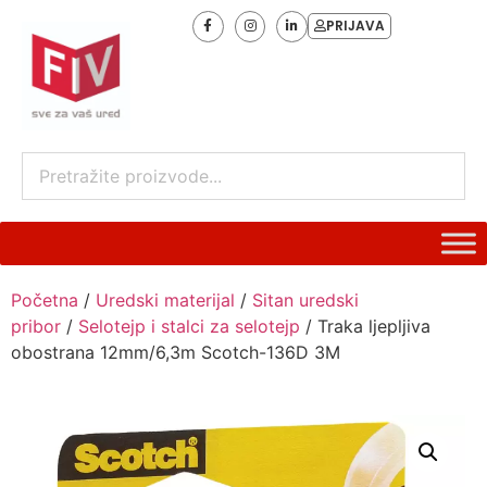
PRIJAVA
Početna
/
Uredski materijal
/
Sitan uredski
pribor
/
Selotejp i stalci za selotejp
/ Traka ljepljiva
obostrana 12mm/6,3m Scotch-136D 3M