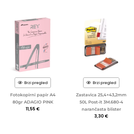
Brzi pregled
Brzi pregled
Fotokopirni papir A4
Zastavica 25,4×43,2mm
80gr ADAGIO PINK
50L Post-it 3M.680-4
11,55
€
narančasta blister
3,30
€