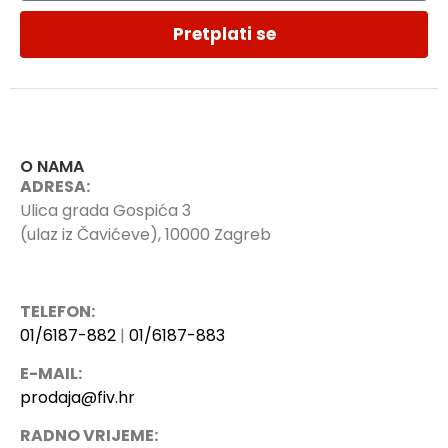
Pretplati se
O NAMA
ADRESA:
Ulica grada Gospića 3
(ulaz iz Čavićeve), 10000 Zagreb
TELEFON:
01/6187-882
|
01/6187-883
E-MAIL:
prodaja@fiv.hr
RADNO VRIJEME: