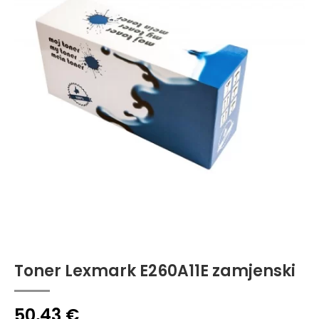
Toner Lexmark E260A11E zamjenski
50,43
€