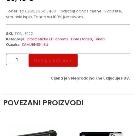
Toneri za E26x, E36x, E460 – najbolji odnos cijene i kvalitete,
vrhunski ispis, Toneri sa 100% jamstvom.
SKU
TONLE122
Kategorija:
Informatička i IT oprema
,
Tinte i toneri
,
Toneri
Oznaka:
ZAMJENSKI EU
Dodaj u košaricu
Cijena je veleprodajna i ne uključuje PDV.
POVEZANI PROIZVODI