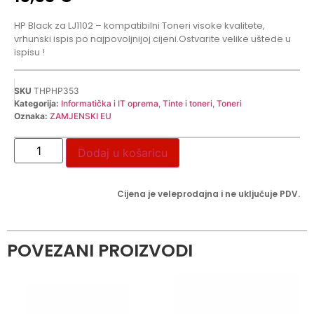
HP Black za LJ1102 – kompatibilni Toneri visoke kvalitete,
vrhunski ispis po najpovoljnijoj cijeni.Ostvarite velike uštede u
ispisu !
SKU
THPHP353
Kategorija:
Informatička i IT oprema
,
Tinte i toneri
,
Toneri
Oznaka:
ZAMJENSKI EU
Dodaj u košaricu
Cijena je veleprodajna i ne uključuje PDV.
POVEZANI PROIZVODI