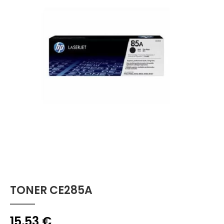
TONER CE285A
15,53
€