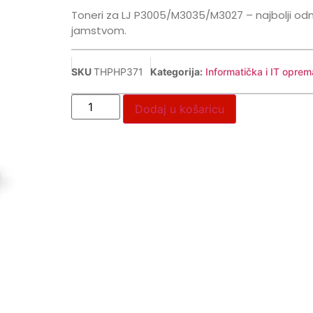
Toneri za LJ P3005/M3035/M3027 – najbolji odnos 
jamstvom.
SKU
THPHP371
Kategorija:
Informatička i IT oprem
Dodaj u košaricu