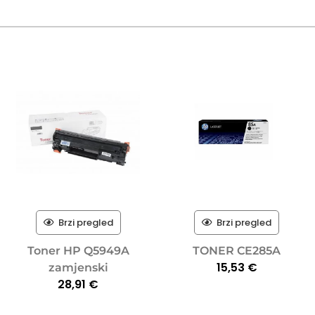
Brzi pregled
Brzi pregled
Toner HP Q5949A
TONER CE285A
15,53
€
zamjenski
28,91
€