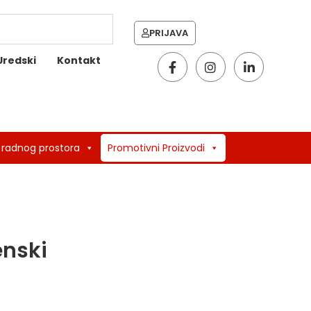
PRIJAVA
Uredski
Kontakt
 radnog prostora
Promotivni Proizvodi
enski