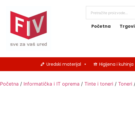
Početna
Trgov
Uredski materijal
Higijena i kuhinja
Početna
/
Informatička i IT oprema
/
Tinte i toneri
/
Toneri
/