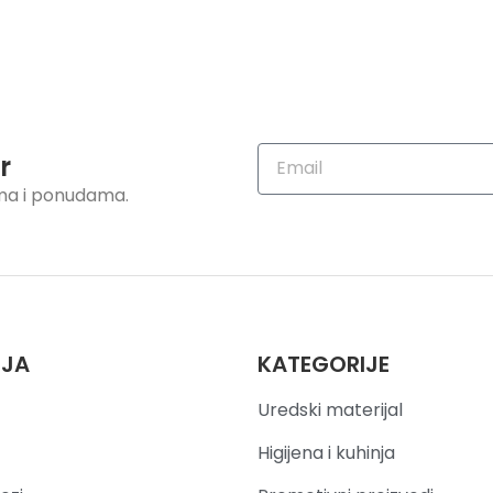
r
ama i ponudama.
IJA
KATEGORIJE
Uredski materijal
Higijena i kuhinja