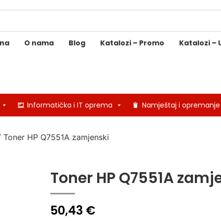
ina
O nama
Blog
Katalozi – Promo
Katalozi – 
Informatička i IT oprema
Namještaj i opremanje
 Toner HP Q7551A zamjenski
Toner HP Q7551A zamj
50,43
€