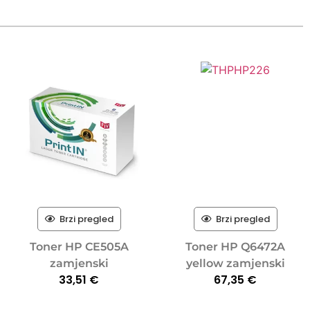
Brzi pregled
Brzi pregled
Toner HP CE505A
Toner HP Q6472A
zamjenski
yellow zamjenski
33,51
€
67,35
€