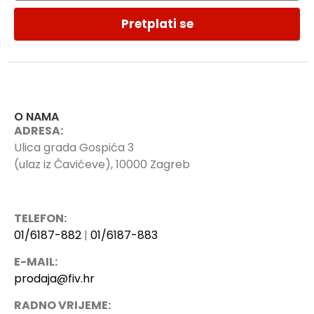
Pretplati se
O NAMA
ADRESA:
Ulica grada Gospića 3
(ulaz iz Čavićeve), 10000 Zagreb
TELEFON:
01/6187-882
|
01/6187-883
E-MAIL:
prodaja@fiv.hr
RADNO VRIJEME: