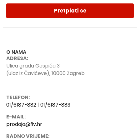
Pretplati se
O NAMA
ADRESA:
Ulica grada Gospića 3
(ulaz iz Čavićeve), 10000 Zagreb
TELEFON:
01/6187-882
|
01/6187-883
E-MAIL:
prodaja@fiv.hr
RADNO VRIJEME: