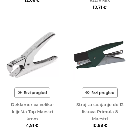
12,66
€
BOJE MIX
13,71
€
Brzi pregled
Brzi pregled
Deklamerica velika-
Stroj za spajanje do 12
kliješta Top Maestri
listova Primula 8
krom
Maestri
4,81
€
10,88
€