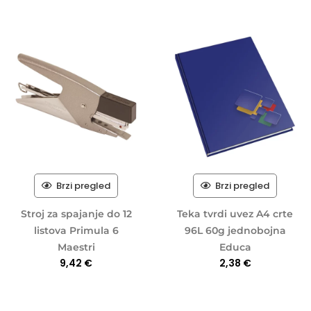
Brzi pregled
Brzi pregled
Stroj za spajanje do 12
Teka tvrdi uvez A4 crte
listova Primula 6
96L 60g jednobojna
Maestri
Educa
9,42
€
2,38
€