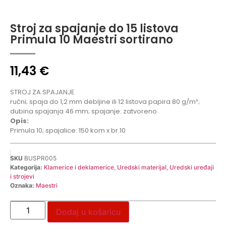
Stroj za spajanje do 15 listova
Primula 10 Maestri sortirano
11,43
€
STROJ ZA SPAJANJE
ručni; spaja do 1,2 mm debljine ili 12 listova papira 80 g/m²;
dubina spajanja 46 mm; spajanje: zatvoreno
Opis:
Primula 10; spajalice: 150 kom x br.10
SKU
BUSPR005
Kategorija:
Klamerice i deklamerice
,
Uredski materijal
,
Uredski uređaji
i strojevi
Oznaka:
Maestri
Dodaj u košaricu