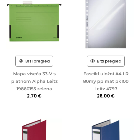
Brzi pregled
Brzi pregled
Mapa viseća 33-V s
Fascikl uložni A4 LR
platnom Alpha Leitz
80my pp mat pk100
19860155 zelena
Leitz 4797
2,70
€
26,00
€