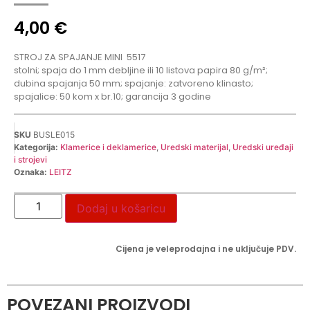
4,00
€
STROJ ZA SPAJANJE MINI
5517
stolni; spaja do 1 mm debljine ili 10 listova papira 80 g/m²;
dubina spajanja 50 mm; spajanje: zatvoreno klinasto;
spajalice: 50 kom x br.10; garancija 3 godine
SKU
BUSLE015
Kategorija:
Klamerice i deklamerice
,
Uredski materijal
,
Uredski uređaji
i strojevi
Oznaka:
LEITZ
Dodaj u košaricu
Cijena je veleprodajna i ne uključuje PDV.
POVEZANI PROIZVODI