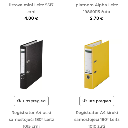
listova mini Leitz 5517
platnom Alpha Leitz
crni
19860115 žuta
4,00
€
2,70
€
Brzi pregled
Brzi pregled
Registrator A4 uski
Registrator A4 široki
samostojeći 180° Leitz
samostojeći 180° Leitz
1015 crni
1010 žuti