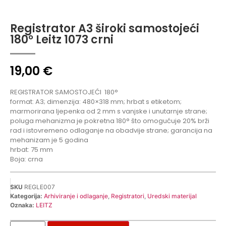
Registrator A3 široki samostojeći
180° Leitz 1073 crni
19,00
€
REGISTRATOR SAMOSTOJEĆI
180°
format: A3; dimenzija: 480×318 mm; hrbat s etiketom;
marmorirana ljepenka od 2 mm s vanjske i unutarnje strane;
poluga mehanizma je pokretna 180° što omogućuje 20% brži
rad i istovremeno odlaganje na obadvije strane; garancija na
mehanizam je 5 godina
hrbat: 75 mm
Boja: crna
SKU
REGLE007
Kategorija:
Arhiviranje i odlaganje
,
Registratori
,
Uredski materijal
Oznaka:
LEITZ