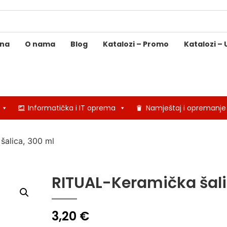
ina
O nama
Blog
Katalozi – Promo
Katalozi – 
Informatička i IT oprema
Namještaj i opremanje
šalica, 300 ml
RITUAL-Keramička šali
3,20
€