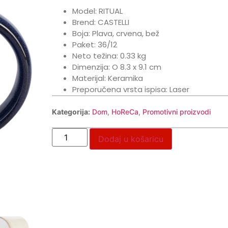
Model: RITUAL
Brend: CASTELLI
Boja: Plava, crvena, bež
Paket: 36/12
Neto težina: 0.33 kg
Dimenzija: O 8.3 x 9.1 cm
Materijal: Keramika
Preporučena vrsta ispisa: Laser
Kategorija:
Dom
,
HoReCa
,
Promotivni proizvodi
Dodaj u košaricu