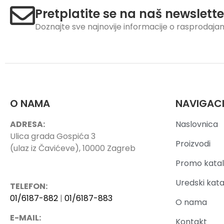
Pretplatite se na naš newslette
Doznajte sve najnovije informacije o rasprodaj
O NAMA
NAVIGAC
ADRESA:
Naslovnica
Ulica grada Gospića 3
Proizvodi
(ulaz iz Čavićeve), 10000 Zagreb
Promo katal
Uredski kata
TELEFON:
01/6187-882
|
01/6187-883
O nama
E-MAIL:
Kontakt