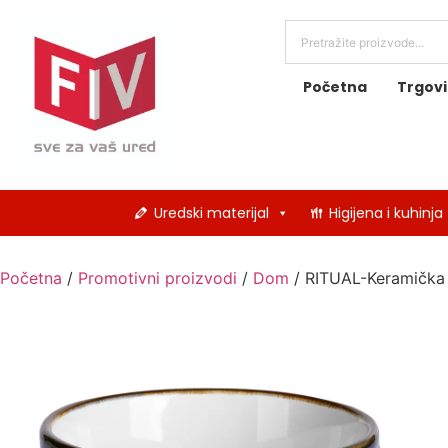
Početna
Trgov
Uredski materijal
Higijena i kuhinja
Početna
/
Promotivni proizvodi
/
Dom
/ RITUAL-Keramička 