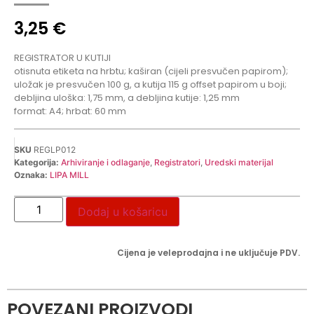
3,25
€
REGISTRATOR U KUTIJI
otisnuta etiketa na hrbtu; kaširan (cijeli presvučen papirom);
uložak je presvučen 100 g, a kutija 115 g offset papirom u boji;
debljina uloška: 1,75 mm, a debljina kutije: 1,25 mm
format: A4; hrbat: 60 mm
SKU
REGLP012
Kategorija:
Arhiviranje i odlaganje
,
Registratori
,
Uredski materijal
Oznaka:
LIPA MILL
Dodaj u košaricu
Cijena je veleprodajna i ne uključuje PDV.
POVEZANI PROIZVODI