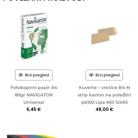
Brzi pregled
Brzi pregled
Fotokopirni papir A4
Kuverte – vrećice B4-N
80gr NAVIGATOR
strip karton na poleđini
Universal
pk100 Lipa Mill 12493
6,45
€
48,00
€