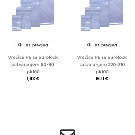
Brzi pregled
Brzi pregled
Vrećice PE sa eurolock
Vrećice PE sa eurolock
zatvaranjem 60×80
zatvaranjem 220×310
pk100
pk100
1,83
€
16,11
€