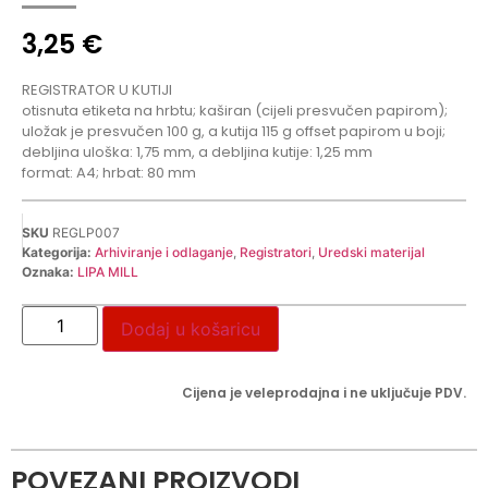
3,25
€
REGISTRATOR U KUTIJI
otisnuta etiketa na hrbtu; kaširan (cijeli presvučen papirom);
uložak je presvučen 100 g, a kutija 115 g offset papirom u boji;
debljina uloška: 1,75 mm, a debljina kutije: 1,25 mm
format: A4; hrbat: 80 mm
SKU
REGLP007
Kategorija:
Arhiviranje i odlaganje
,
Registratori
,
Uredski materijal
Oznaka:
LIPA MILL
Dodaj u košaricu
Cijena je veleprodajna i ne uključuje PDV.
POVEZANI PROIZVODI