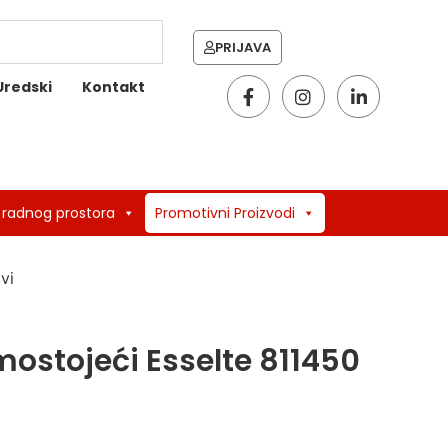
PRIJAVA
Uredski
Kontakt
 radnog prostora
Promotivni Proizvodi
vi
mostojeći Esselte 811450