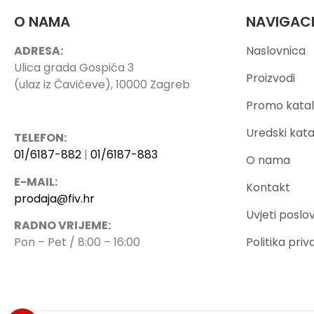
O NAMA
NAVIGAC
ADRESA:
Naslovnica
Ulica grada Gospića 3
Proizvodi
(ulaz iz Čavićeve), 10000 Zagreb
Promo katal
Uredski kata
TELEFON:
01/6187-882
|
01/6187-883
O nama
E-MAIL:
Kontakt
prodaja@fiv.hr
Uvjeti poslo
RADNO VRIJEME:
Politika priv
Pon – Pet / 8:00 – 16:00