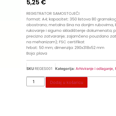
5,25
€
REGISTRATOR SAMOSTOJEĆI
format: A4; kapacitet: 350 listova 80 gramskog
obostrano; metalna šina na donjim rubovima, b
rukovanje i sigurno skladištenje dokumenata;
precizno zatvaranje; zajamčeno pouzdano zatva
na mehanizam); FSC certifikat
hrbat: 50 mm; dimenzija: 290x318x52 mm
Boja: plava
SKU
REGES001
Kategorija:
Arhiviranje i odlaganje
,
Dodaj u košaricu