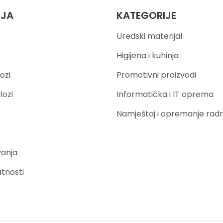
IJA
KATEGORIJE
Uredski materijal
Higijena i kuhinja
ozi
Promotivni proizvodi
lozi
Informatička i IT oprema
Namještaj i opremanje rad
vanja
atnosti