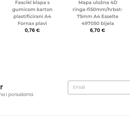
Fascikl klapa s
Mapa uložna 4D
gumicom karton
ringa-fi50mm/hrbat-
plastificirani A4
75mm A4 Esselte
Fornax plavi
497050 bijela
0,76
€
6,70
€
r
ama i ponudama.