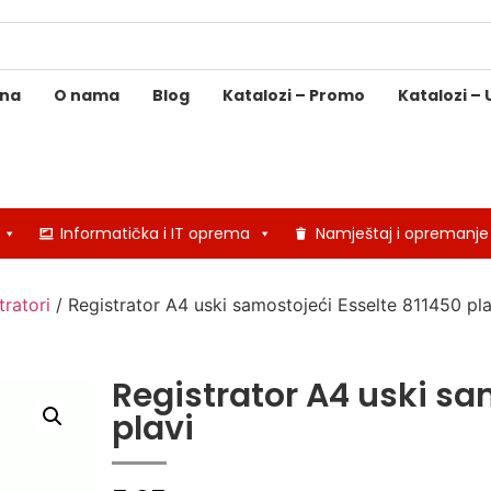
ina
O nama
Blog
Katalozi – Promo
Katalozi – 
Informatička i IT oprema
Namještaj i opremanje
tratori
/ Registrator A4 uski samostojeći Esselte 811450 pla
Registrator A4 uski sa
plavi