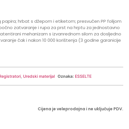
 papira; hrbat s džepom i etiketom; presvučen PP folijom
očno zatvaranje i rupa za prst na hrptu za jednostavno
 patentirani mehanizam s izvanrednom silom za dosljedno
ranje čak i nakon 10 000 korištenja (3 godine garanicije
Registratori
,
Uredski materijal
Oznaka:
ESSELTE
Cijena je veleprodajna i ne uključuje PDV.