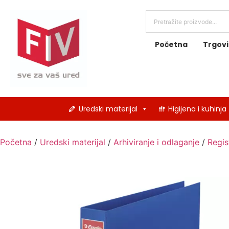
Početna
Trgov
Uredski materijal
Higijena i kuhinja
Početna
/
Uredski materijal
/
Arhiviranje i odlaganje
/
Regis