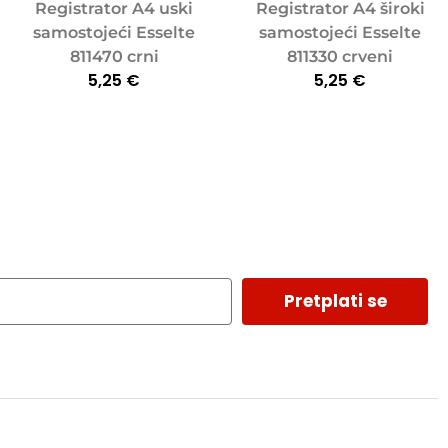
Registrator A4 uski
Registrator A4 široki
samostojeći Esselte
samostojeći Esselte
811470 crni
811330 crveni
5,25
€
5,25
€
Pretplati se