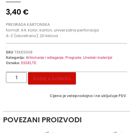
3,40
€
PREGRADA KARTONSKA
format: A4; kolor; karton; univerzalna perforacija
A-Z (obostrano); 20 listova
SKU
TEKES008
Kategorija:
Arhiviranje i odlaganje
,
Pregrade
,
Uredski materijal
Oznaka:
ESSELTE
Dodaj u košaricu
Cijena je veleprodajna i ne uključuje PDV.
POVEZANI PROIZVODI