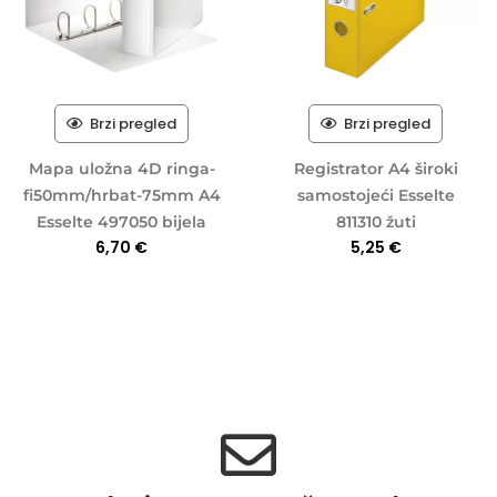
Brzi pregled
Brzi pregled
Mapa uložna 4D ringa-
Registrator A4 široki
fi50mm/hrbat-75mm A4
samostojeći Esselte
Esselte 497050 bijela
811310 žuti
6,70
€
5,25
€