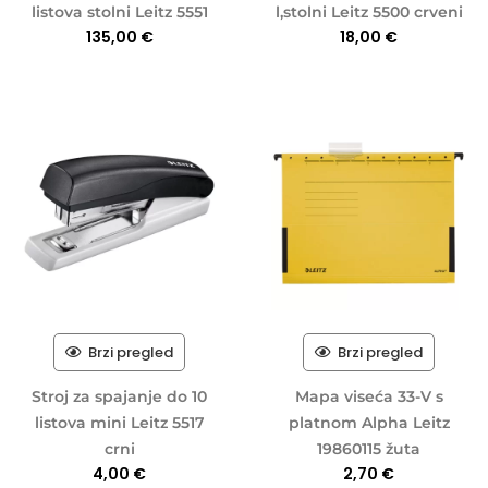
listova stolni Leitz 5551
l,stolni Leitz 5500 crveni
135,00
€
18,00
€
Brzi pregled
Brzi pregled
Stroj za spajanje do 10
Mapa viseća 33-V s
listova mini Leitz 5517
platnom Alpha Leitz
crni
19860115 žuta
4,00
€
2,70
€