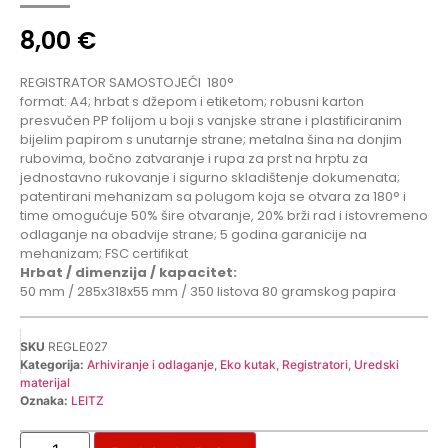
8,00
€
REGISTRATOR SAMOSTOJEĆI
180°
format: A4; hrbat s džepom i etiketom; robusni karton
presvučen PP folijom u boji s vanjske strane i plastificiranim
bijelim papirom s unutarnje strane; metalna šina na donjim
rubovima, bočno zatvaranje i rupa za prst na hrptu za
jednostavno rukovanje i sigurno skladištenje dokumenata;
patentirani mehanizam sa polugom koja se otvara za 180° i
time omogućuje 50% šire otvaranje, 20% brži rad i istovremeno
odlaganje na obadvije strane; 5 godina garanicije na
mehanizam; FSC certifikat
Hrbat / dimenzija / kapacitet:
50 mm / 285x318x55 mm / 350 listova 80 gramskog papira
SKU
REGLE027
Kategorija:
Arhiviranje i odlaganje
,
Eko kutak
,
Registratori
,
Uredski
materijal
Oznaka:
LEITZ