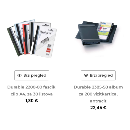
Brzi pregled
Brzi pregled
Durable 2200-00 fascikl
Durable 2385-58 album
clip A4, za 30 listova
za 200 vizitkartica,
1,80
€
antracit
22,45
€