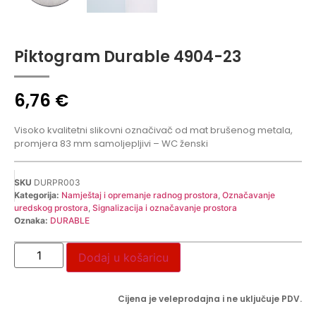
Piktogram Durable 4904-23
6,76
€
Visoko kvalitetni slikovni označivač od mat brušenog metala,
promjera 83 mm samoljepljivi – WC ženski
SKU
DURPR003
Kategorija:
Namještaj i opremanje radnog prostora
,
Označavanje
uredskog prostora
,
Signalizacija i označavanje prostora
Oznaka:
DURABLE
Dodaj u košaricu
Cijena je veleprodajna i ne uključuje PDV.