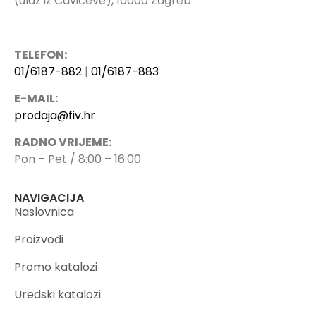
(ulaz iz Čavićeve), 10000 Zagreb
TELEFON:
01/6187-882
|
01/6187-883
E-MAIL:
prodaja@fiv.hr
RADNO VRIJEME:
Pon – Pet / 8:00 – 16:00
NAVIGACIJA
Naslovnica
Proizvodi
Promo katalozi
Uredski katalozi