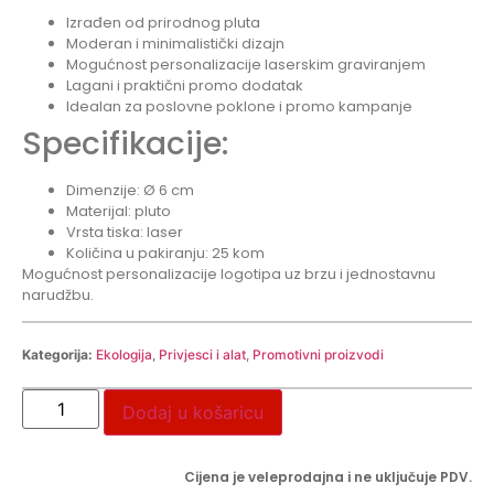
Izrađen od prirodnog pluta
Moderan i minimalistički dizajn
Mogućnost personalizacije laserskim graviranjem
Lagani i praktični promo dodatak
Idealan za poslovne poklone i promo kampanje
Specifikacije:
Dimenzije: Ø 6 cm
Materijal: pluto
Vrsta tiska: laser
Količina u pakiranju: 25 kom
Mogućnost personalizacije logotipa uz brzu i jednostavnu
narudžbu.
Kategorija:
Ekologija
,
Privjesci i alat
,
Promotivni proizvodi
Dodaj u košaricu
Cijena je veleprodajna i ne uključuje PDV.