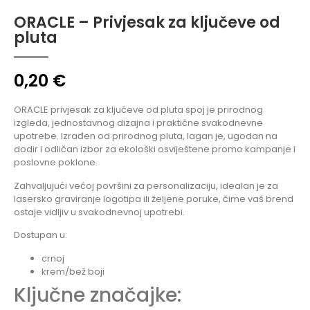
ORACLE – Privjesak za ključeve od
pluta
0,20
€
ORACLE privjesak za ključeve od pluta spoj je prirodnog
izgleda, jednostavnog dizajna i praktične svakodnevne
upotrebe. Izrađen od prirodnog pluta, lagan je, ugodan na
dodir i odličan izbor za ekološki osviještene promo kampanje i
poslovne poklone.
Zahvaljujući većoj površini za personalizaciju, idealan je za
lasersko graviranje logotipa ili željene poruke, čime vaš brend
ostaje vidljiv u svakodnevnoj upotrebi.
Dostupan u:
crnoj
krem/bež boji
Ključne značajke: