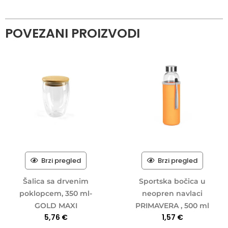
POVEZANI PROIZVODI
Brzi pregled
Brzi pregled
Šalica sa drvenim
Sportska bočica u
poklopcem, 350 ml-
neopren navlaci
GOLD MAXI
PRIMAVERA , 500 ml
5,76
€
1,57
€