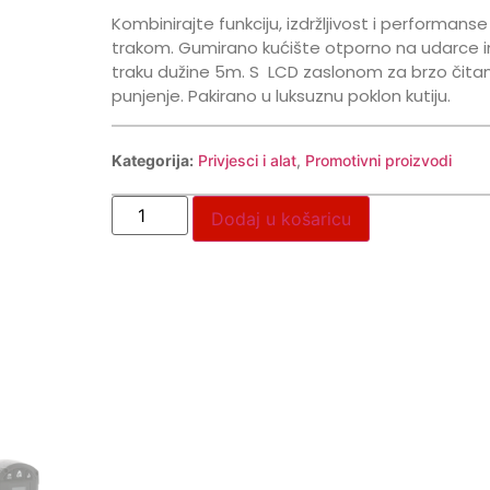
Kombinirajte funkciju, izdržljivost i perform
trakom. Gumirano kućište otporno na udarce ima
traku dužine 5m. S LCD zaslonom za brzo čitan
punjenje. Pakirano u luksuznu poklon kutiju.
Kategorija:
Privjesci i alat
,
Promotivni proizvodi
Dodaj u košaricu