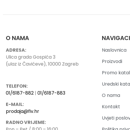
O NAMA
NAVIGAC
ADRESA:
Naslovnica
Ulica grada Gospića 3
Proizvodi
(ulaz iz Čavićeve), 10000 Zagreb
Promo katal
Uredski kata
TELEFON:
01/6187-882
|
01/6187-883
O nama
E-MAIL:
Kontakt
prodaja@fiv.hr
Uvjeti poslo
RADNO VRIJEME:
Politika priv
Pon – Pet / 8:00 – 16:00