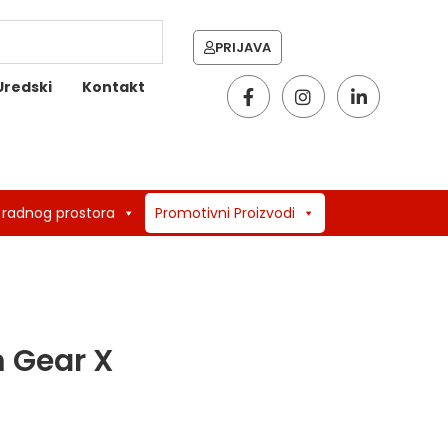
PRIJAVA
Uredski
Kontakt
 radnog prostora
Promotivni Proizvodi
m Gear X