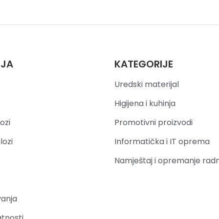
IJA
KATEGORIJE
Uredski materijal
Higijena i kuhinja
ozi
Promotivni proizvodi
lozi
Informatička i IT oprema
Namještaj i opremanje rad
vanja
atnosti