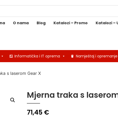
ina
O nama
Blog
Katalozi – Promo
Katalozi – 
Informatička i IT oprema
Namještaj i opremanje
aka s laserom Gear X
Mjerna traka s lasero
71,45
€