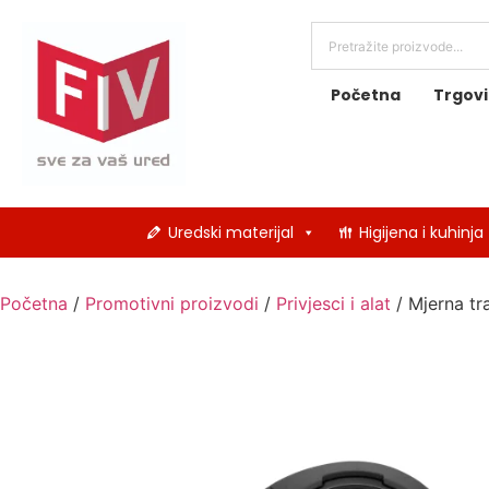
Početna
Trgov
Uredski materijal
Higijena i kuhinja
Početna
/
Promotivni proizvodi
/
Privjesci i alat
/ Mjerna tr