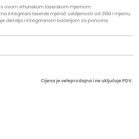
anse s ovom vrhunskom laserskom mjernom
 integrirani laserski mjerač udaljenosti od 30M i mjernu
je detalja i integriranom baterijom za ponovno
Cijena je veleprodajna i ne uključuje PDV.