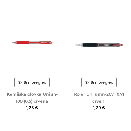
Brzi pregled
Brzi pregled
Kemijska olovka Uni sn-
Roler Uni umn-207 (0.7)
100 (0.5) crvena
crveni
1,25
€
1,79
€