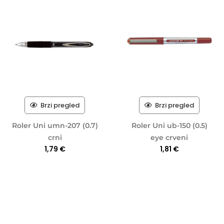
Brzi pregled
Brzi pregled
Roler Uni umn-207 (0.7)
Roler Uni ub-150 (0.5)
crni
eye crveni
1,79
€
1,81
€