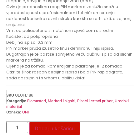
cijepanje, savijanje i ispadanje vrha (pera).
Ovim je prednostima rang PIN markera zaslužio snažnu
vjerodostojnost u profesionalnom i tehničkom crtanju i
naklonost korisnika raznih struka kao što su arhitekti, dizajneri,
umjetnici.
Vrh : od poliacetena s metalnom cjevčicom u sredini
Kućište : od polipropilena
Debljina ispisa: 0,3 mm.
PIN marker pruža izuzetno finu i definiranu liniju ispisa.
Dugotrajan je te postiže zamjetno veću dužinu ispisa od sličnih
markera na tržištu.
Cijena je za komad, komercijalno pakiranje je 12 komada.
Otkrijte širok raspon debljina ispisa i boja PIN rapidografa,
sada dostupnih i s vrhom u obliku kista!
SKU
OLOFL186
Kategorija:
Flomasteri
,
Markeri i signiri
,
Pisaći i crtaći pribor
,
Uredski
materijal
Oznaka:
UNI
Dodaj u košaricu