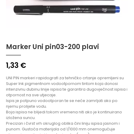
Marker Uni pin03-200 plavi
1,33
€
UNI PIN markeri rapidografi za tehničko crtanje opremljeni su
Super Ink pigmentnom vodootpornom tintom koja donosi
intenzivnu dubinu linije ispisa te garantira dugovječnost ispisa i
otpornost na sve utjecaje.
Ispis je potpuno vodootporan te se neće zamrljati ako po
njemu prolijete vodu.
Boja ispisa ne blijedi tokom vremena niti ako je kontinuirano
izložena suncu.
Precizan i čvrst vrh okruglog oblika čini liniju ispisa jasnom i
punom. Gustoća materijala od 1/1000 mm onemogućuje