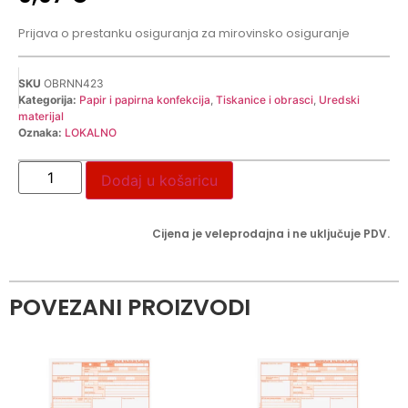
Prijava o prestanku osiguranja za mirovinsko osiguranje
SKU
OBRNN423
Kategorija:
Papir i papirna konfekcija
,
Tiskanice i obrasci
,
Uredski
materijal
Oznaka:
LOKALNO
Dodaj u košaricu
Cijena je veleprodajna i ne uključuje PDV.
POVEZANI PROIZVODI