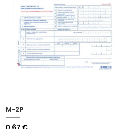
M-2P
0,67
€