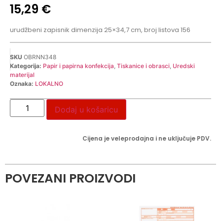
15,29
€
urudžbeni zapisnik dimenzija 25×34,7 cm, broj listova 156
SKU
OBRNN348
Kategorija:
Papir i papirna konfekcija
,
Tiskanice i obrasci
,
Uredski
materijal
Oznaka:
LOKALNO
Dodaj u košaricu
Cijena je veleprodajna i ne uključuje PDV.
POVEZANI PROIZVODI