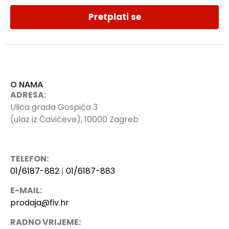
Pretplati se
O NAMA
ADRESA:
Ulica grada Gospića 3
(ulaz iz Čavićeve), 10000 Zagreb
TELEFON:
01/6187-882
|
01/6187-883
E-MAIL:
prodaja@fiv.hr
RADNO VRIJEME: