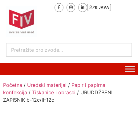
PRIJAVA
Početna
/
Uredski materijal
/
Papir i papirna
konfekcija
/
Tiskanice i obrasci
/ URUDDŽBENI
ZAPISNIK b-12c/II-12c