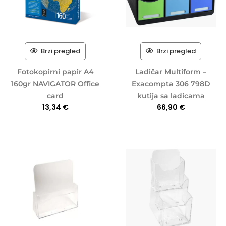
Brzi pregled
Brzi pregled
Fotokopirni papir A4
Ladičar Multiform –
160gr NAVIGATOR Office
Exacompta 306 798D
card
kutija sa ladicama
13,34
€
66,90
€