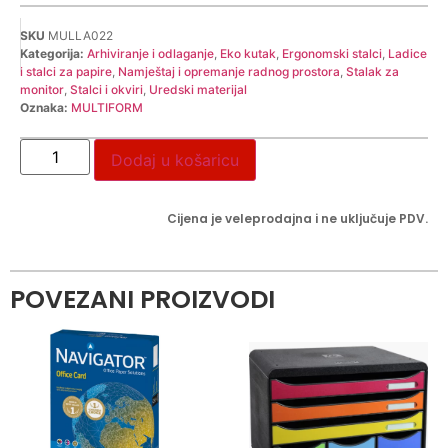
SKU
MULLA022
Kategorija:
Arhiviranje i odlaganje
,
Eko kutak
,
Ergonomski stalci
,
Ladice
i stalci za papire
,
Namještaj i opremanje radnog prostora
,
Stalak za
monitor
,
Stalci i okviri
,
Uredski materijal
Oznaka:
MULTIFORM
Dodaj u košaricu
Cijena je veleprodajna i ne uključuje PDV.
POVEZANI PROIZVODI