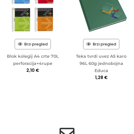
Brzi pregled
Brzi pregled
Blok kolegij A4 crte 70L
Teka tvrdi uvez A5 karo
perforacija+4rupe
96L 60g jednobojna
2,10
€
Educa
1,28
€