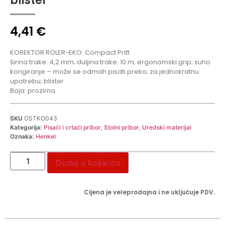
blister
4,41
€
KOREKTOR ROLER-EKO
Compact Pritt
širina trake: 4,2 mm; duljina trake: 10 m; ergonomski grip; suho
korigiranje – može se odmah pisati preko; za jednokratnu
upotrebu; blister
Boja: prozirna
SKU
OSTKO043
Kategorija:
Pisaći i crtaći pribor
,
Stolni pribor
,
Uredski materijal
Oznaka:
Henkel
Dodaj u košaricu
Cijena je veleprodajna i ne uključuje PDV.