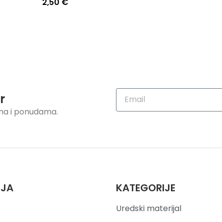
2,50
€
r
ama i ponudama.
IJA
KATEGORIJE
Uredski materijal