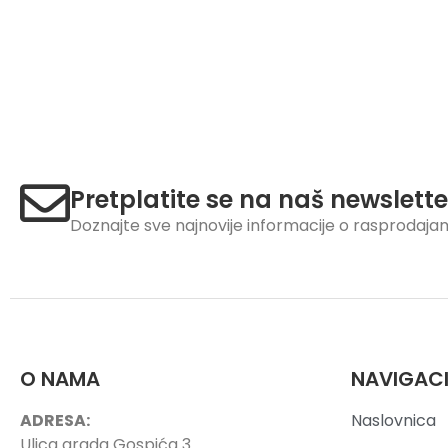
Pretplatite se na naš newslette
Doznajte sve najnovije informacije o rasprodaj
O NAMA
NAVIGAC
ADRESA:
Naslovnica
Ulica grada Gospića 3