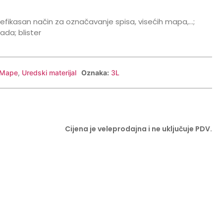
; efikasan način za označavanje spisa, visećih mapa,…;
ada; blister
Mape
,
Uredski materijal
Oznaka:
3L
Cijena je veleprodajna i ne uključuje PDV.