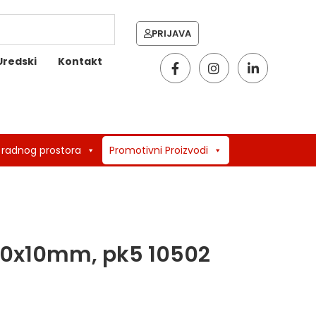
PRIJAVA
Uredski
Kontakt
 radnog prostora
Promotivni Proizvodi
150x10mm, pk5 10502