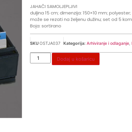
JAHAČI SAMOLJEPLJIVI
duljina 15 cm; dimenzija: 150×10 mm; polyester
može se rezati na željenu dužinu; set od 5 kom
Boja: sortirano
SKU
OSTJA037
Kategorija:
Arhiviranje i odlaganje
,
Dodaj u košaricu