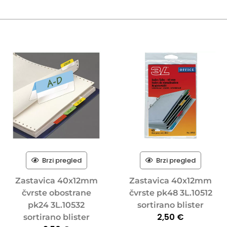
Brzi pregled
Brzi pregled
Zastavica 40x12mm
Zastavica 40x12mm
čvrste obostrane
čvrste pk48 3L.10512
pk24 3L.10532
sortirano blister
2,50
€
sortirano blister