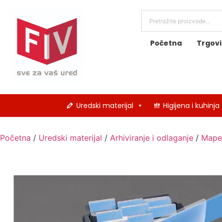
Početna
Trgov
Uredski materijal
Higijena i kuhinja
Početna
/
Uredski materijal
/
Arhiviranje i odlaganje
/
Mape