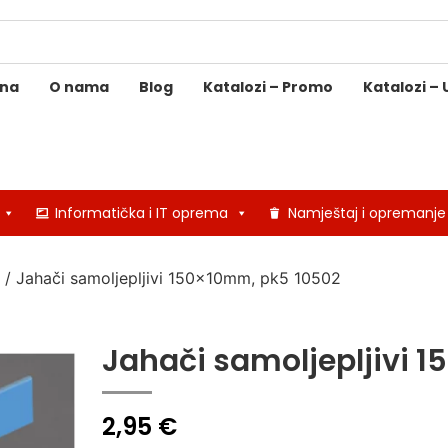
ina
O nama
Blog
Katalozi – Promo
Katalozi – 
Informatička i IT oprema
Namještaj i opremanje
/ Jahači samoljepljivi 150x10mm, pk5 10502
Jahači samoljepljivi 
2,95
€