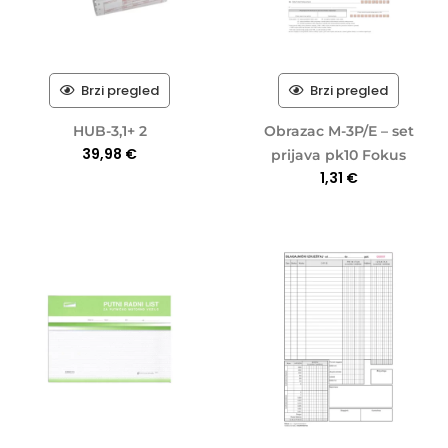
Brzi pregled
Brzi pregled
HUB-3,1+ 2
Obrazac M-3P/E – set
39,98
€
prijava pk10 Fokus
1,31
€