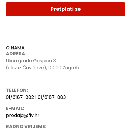
Pretplati se
O NAMA
ADRESA:
Ulica grada Gospića 3
(ulaz iz Čavićeve), 10000 Zagreb
TELEFON:
01/6187-882
|
01/6187-883
E-MAIL:
prodaja@fiv.hr
RADNO VRIJEME: