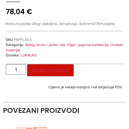
78,04
€
Rola za ploter,80gr debljine, dimenzija: 841mmx175m,bijela
SKU
PAPPL003
Kategorija:
Ading, termo i ploter role
,
Papir i papirna konfekcija
,
Uredski
materijal
Oznaka:
LOKALNO
Dodaj u košaricu
Cijena je veleprodajna i ne uključuje PDV.
POVEZANI PROIZVODI