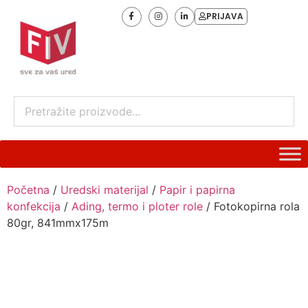
PRIJAVA
Početna
/
Uredski materijal
/
Papir i papirna
konfekcija
/
Ading, termo i ploter role
/ Fotokopirna rola
80gr, 841mmx175m