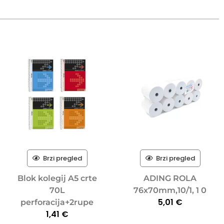
Brzi pregled
Brzi pregled
Blok kolegij A5 crte
ADING ROLA
70L
76x70mm,10/1, 1 0
5,01
€
perforacija+2rupe
1,41
€