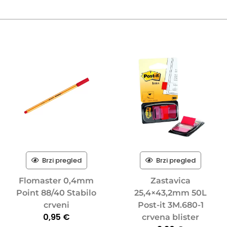
Brzi pregled
Brzi pregled
Flomaster 0,4mm
Zastavica
Point 88/40 Stabilo
25,4×43,2mm 50L
crveni
Post-it 3M.680-1
0,95
€
crvena blister