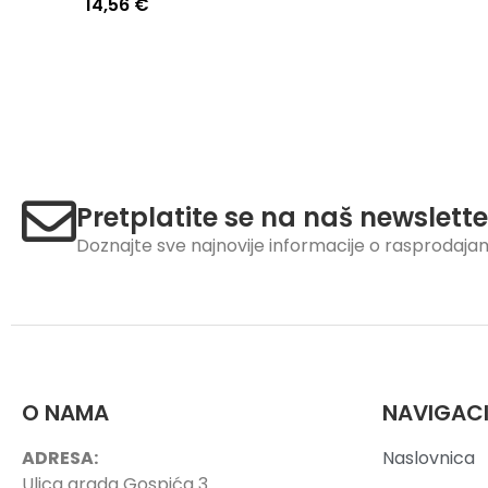
14,56
€
Pretplatite se na naš newslette
Doznajte sve najnovije informacije o rasprodaj
O NAMA
NAVIGAC
ADRESA:
Naslovnica
Ulica grada Gospića 3