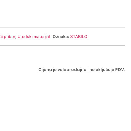
ći pribor
,
Uredski materijal
Oznaka:
STABILO
Cijena je veleprodajna i ne uključuje PDV.