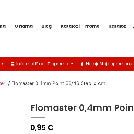
ina
O nama
Blog
Katalozi – Promo
Katalozi – 
Informatička i IT oprema
Namještaj i opremanje
eri
/ Flomaster 0,4mm Point 88/46 Stabilo crni
Flomaster 0,4mm Point
0,95
€