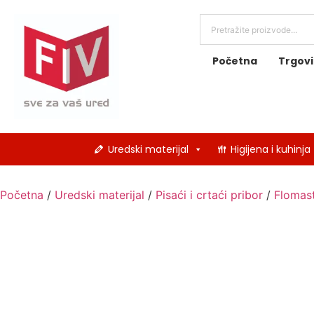
Početna
Trgov
Uredski materijal
Higijena i kuhinja
Početna
/
Uredski materijal
/
Pisaći i crtaći pribor
/
Flomast