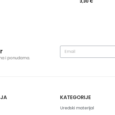
3,30
€
r
ama i ponudama.
IJA
KATEGORIJE
Uredski materijal