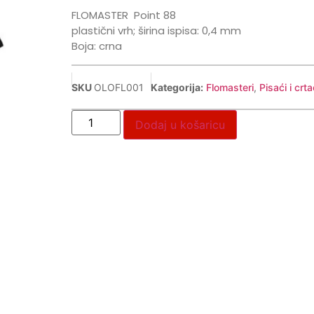
FLOMASTER
Point 88
plastični vrh; širina ispisa: 0,4 mm
Boja: crna
SKU
OLOFL001
Kategorija:
Flomasteri
,
Pisaći i crta
Dodaj u košaricu