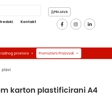
PRIJAVA
Uredski
Kontakt
 radnog prostora
Promotivni Proizvodi
 plavi
m karton plastificirani A4