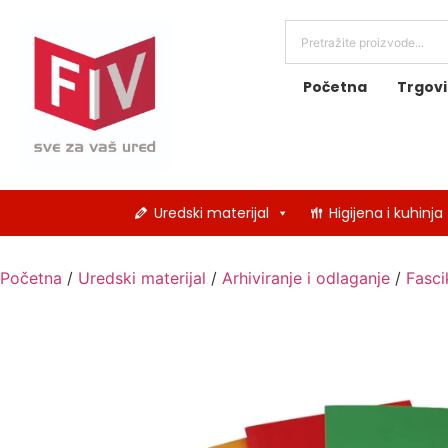
Početna
Trgov
Uredski materijal
Higijena i kuhinja
Početna
/
Uredski materijal
/
Arhiviranje i odlaganje
/
Fascik