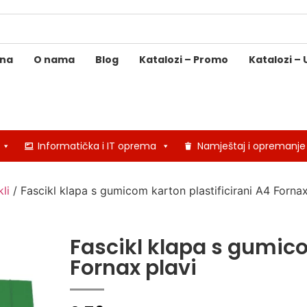
ina
O nama
Blog
Katalozi – Promo
Katalozi – 
Informatička i IT oprema
Namještaj i opremanje
li
/ Fascikl klapa s gumicom karton plastificirani A4 Fornax
Fascikl klapa s gumico
Fornax plavi