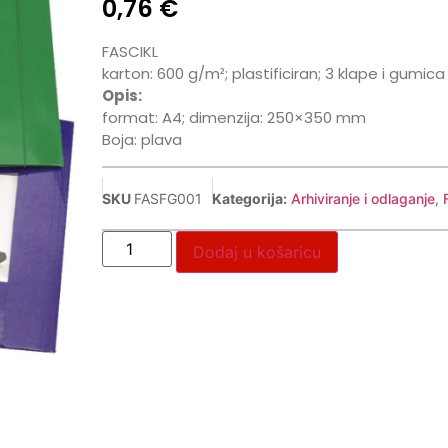
0,76
€
FASCIKL
karton: 600 g/m²; plastificiran; 3 klape i gumica
Opis:
format: A4; dimenzija: 250×350 mm
Boja: plava
SKU
FASFG001
Kategorija:
Arhiviranje i odlaganje
,
Dodaj u košaricu