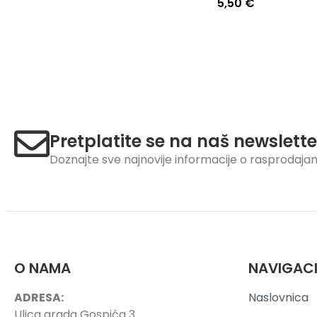
5,50
€
Pretplatite se na naš newslette
Doznajte sve najnovije informacije o rasprodaj
O NAMA
NAVIGAC
ADRESA:
Naslovnica
Ulica grada Gospića 3