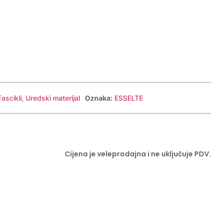
Fascikli
,
Uredski materijal
Oznaka:
ESSELTE
Cijena je veleprodajna i ne uključuje PDV.