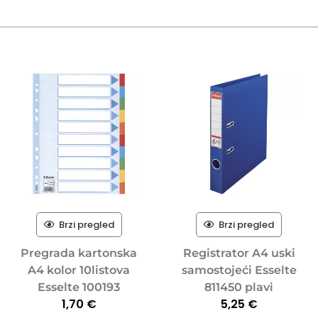
Brzi pregled
Brzi pregled
Pregrada kartonska
Registrator A4 uski
A4 kolor 10listova
samostojeći Esselte
Esselte 100193
811450 plavi
1,70
€
5,25
€