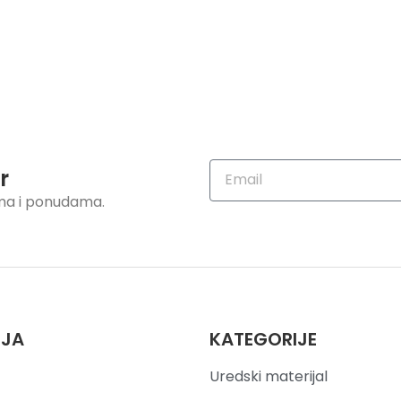
r
ama i ponudama.
IJA
KATEGORIJE
Uredski materijal