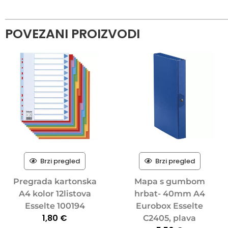
POVEZANI PROIZVODI
Brzi pregled
Brzi pregled
Pregrada kartonska
Mapa s gumbom
A4 kolor 12listova
hrbat- 40mm A4
Esselte 100194
Eurobox Esselte
1,80
€
C2405, plava