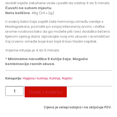
dodati svježe zakuhane vode i pustiti da odstoji 4 do 5 minuta
Čuvati na suhom mjestu.
Neto količina
: 48g (24 x 2g)
U svakoj šalici čaja osjetit ćete harmoniju između vanilije s
Madagaskara, poznate po svojoj intenzivnoj aromi, i slatke
arome rooibosa tako da ga možete piti i bez dodatka šećera
tijekom cijelog dana. Isprobajte ovaj vrlo ukusan i aromatičan
čaj crveno-smeđe boje kao topli ili kao hladni napitak.
Vrijeme infuzije je 4 do 5 minuta.
* Minimalna narudžba 5 kutija čaja. Moguća
kombinacija raznih okusa.
Kategorija:
Higijena i kuhinja
,
Kuhinja
,
Napitci
Dodaj u košaricu
Cijena je veleprodajna i ne uključuje PDV.