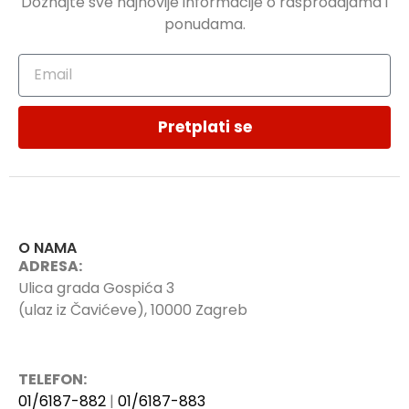
Doznajte sve najnovije informacije o rasprodajama i
ponudama.
Pretplati se
O NAMA
ADRESA:
Ulica grada Gospića 3
(ulaz iz Čavićeve), 10000 Zagreb
TELEFON:
01/6187-882
|
01/6187-883