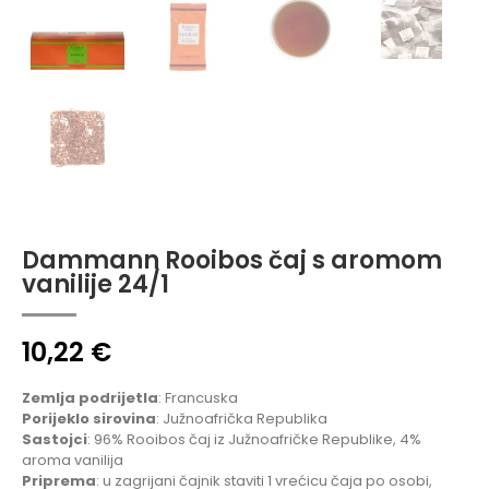
Dammann Rooibos čaj s aromom
vanilije 24/1
10,22
€
Zemlja podrijetla
: Francuska
Porijeklo sirovina
: Južnoafrička Republika
Sastojci
: 96% Rooibos čaj iz Južnoafričke Republike, 4%
aroma vanilija
Priprema
: u zagrijani čajnik staviti 1 vrećicu čaja po osobi,