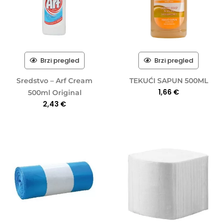
Brzi pregled
Brzi pregled
Sredstvo – Arf Cream
TEKUĆI SAPUN 500ML
1,66
€
500ml Original
2,43
€