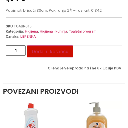
Papirnati brisači 30cm, Pakiranje 2/1 – rozi art. 01342
SKU
TOABR015
Kategorija:
Higijena
,
Higijena i kuhinja
,
Toaletni program
Oznaka:
LEPENKA
Dodaj u košaricu
Cijena je veleprodajna i ne uključuje PDV.
POVEZANI PROIZVODI