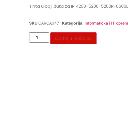
Tinta u boji ,žuta za IP 4200-5200-5200R-6600
SKU
CARCA047
Kategorija:
Informatička i IT opre
Dodaj u košaricu