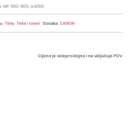
D, MP 500-800, ix4000
ma
,
Tinte
,
Tinte i toneri
Oznaka:
CANON
Cijena je veleprodajna i ne uključuje PDV.