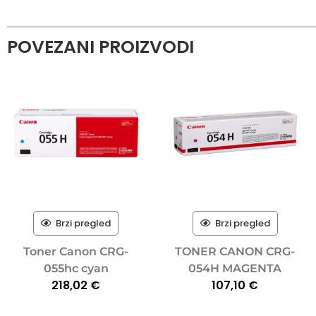
POVEZANI PROIZVODI
Brzi pregled
Brzi pregled
Toner Canon CRG-
TONER CANON CRG-
055hc cyan
054H MAGENTA
218,02
€
107,10
€