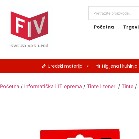
Početna
Trgov
Uredski materijal
Higijena i kuhinja
Početna
/
Informatička i IT oprema
/
Tinte i toneri
/
Tinte
/ 