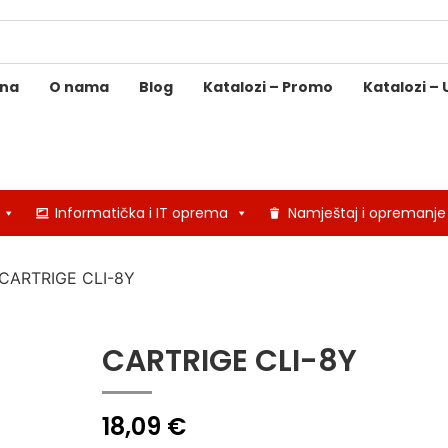
ina
O nama
Blog
Katalozi – Promo
Katalozi – 
Informatička i IT oprema
Namještaj i opremanje
CARTRIGE CLI-8Y
CARTRIGE CLI-8Y
18,09
€