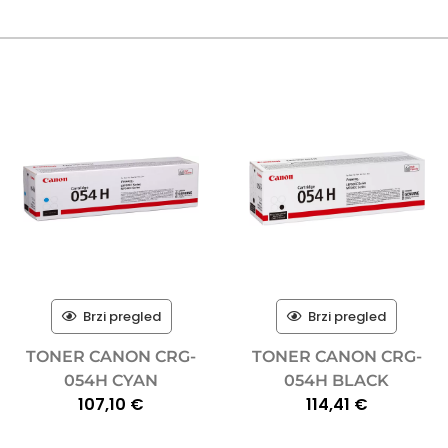
Brzi pregled
Brzi pregled
TONER CANON CRG-
TONER CANON CRG-
054H CYAN
054H BLACK
107,10
€
114,41
€