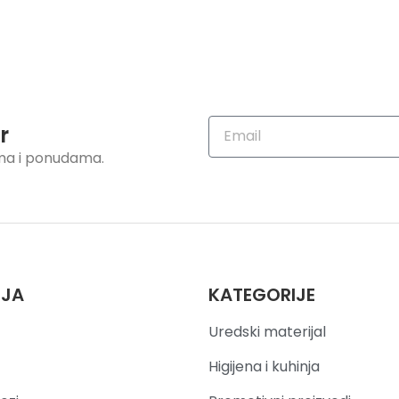
r
ama i ponudama.
IJA
KATEGORIJE
Uredski materijal
Higijena i kuhinja