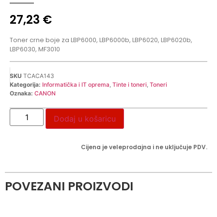
27,23
€
Toner crne boje za LBP6000, LBP6000b, LBP6020, LBP6020b,
LBP6030, MF3010
SKU
TCACA143
Kategorija:
Informatička i IT oprema
,
Tinte i toneri
,
Toneri
Oznaka:
CANON
Dodaj u košaricu
Cijena je veleprodajna i ne uključuje PDV.
POVEZANI PROIZVODI