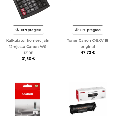
Brzi pregled
Brzi pregled
Kalkulator komercijalni
Toner Canon C-EXV 18
12mjesta Canon WS-
original
47,73
€
1210E
31,50
€