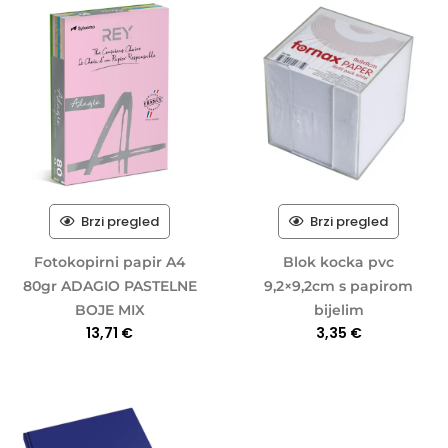
Brzi pregled
Brzi pregled
Fotokopirni papir A4
Blok kocka pvc
80gr ADAGIO PASTELNE
9,2×9,2cm s papirom
BOJE MIX
bijelim
13,71
€
3,35
€