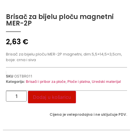
Brisač za bijelu ploču magnetni
MER-2P
2,63
€
Brisač za bijelu ploču MER-2P magnetni, dim.5,5×14,5×3,5cm,
boje: crna i siva
SKU
OSTBR011
Kategorija:
Brisači i pribor za ploče
,
Ploče i platna
,
Uredski materijal
Dodaj u košaricu
Cijena je veleprodajna i ne uključuje PDV.