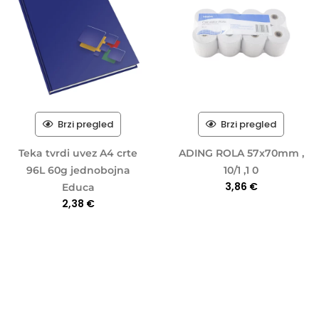
Brzi pregled
Brzi pregled
Teka tvrdi uvez A4 crte
ADING ROLA 57x70mm ,
96L 60g jednobojna
10/1 ,1 0
3,86
€
Educa
2,38
€