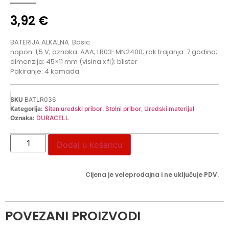
3,92
€
BATERIJA ALKALNA
Basic
napon: 1,5 V; oznaka: AAA; LR03-MN2400; rok trajanja: 7 godina;
dimenzija: 45×11 mm (visina x fi); blister
Pakiranje: 4 komada
SKU
BATLR036
Kategorija:
Sitan uredski pribor
,
Stolni pribor
,
Uredski materijal
Oznaka:
DURACELL
Dodaj u košaricu
Cijena je veleprodajna i ne uključuje PDV.
POVEZANI PROIZVODI