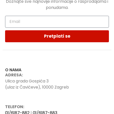
Doznajte sve najnovije informacije o rasprodajama i
ponudama.
Pretplati se
O NAMA
ADRESA:
Ulica grada Gospića 3
(ulaz iz Čavićeve), 10000 Zagreb
TELEFON:
01/6187-882
|
01/6187-883