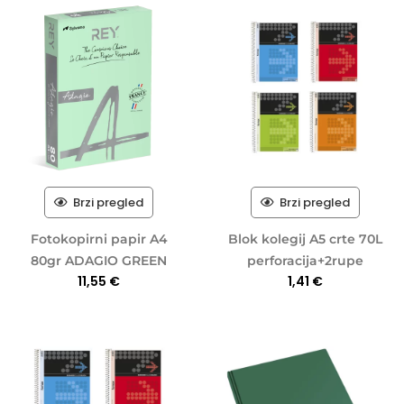
Brzi pregled
Brzi pregled
Fotokopirni papir A4
Blok kolegij A5 crte 70L
80gr ADAGIO GREEN
perforacija+2rupe
11,55
€
1,41
€