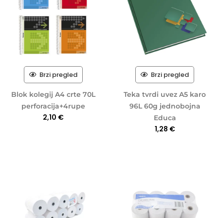
Brzi pregled
Brzi pregled
Blok kolegij A4 crte 70L
Teka tvrdi uvez A5 karo
perforacija+4rupe
96L 60g jednobojna
2,10
€
Educa
1,28
€